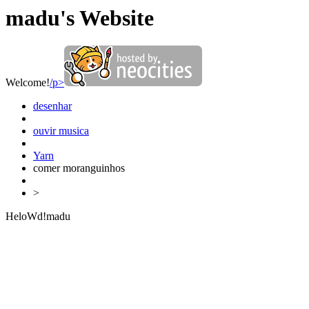
madu's Website
Welcome!
/p>
desenhar
ouvir musica
Yarn
comer moranguinhos
>
HeloWd!madu